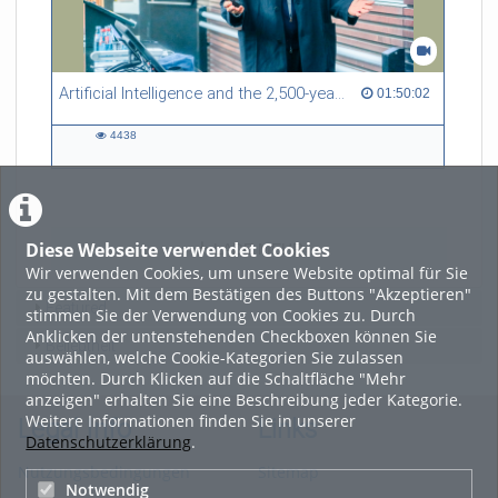
Artificial Intelligence and the 2,500-year-old project called Europe - Tobias Rees
01:50:02 duration
01:50:02
4438
4438
views
Diese Webseite verwendet Cookies
LADE MEHR
Wir verwenden Cookies, um unsere Website optimal für Sie
zu gestalten. Mit dem Bestätigen des Buttons "Akzeptieren"
Featured
stimmen Sie der Verwendung von Cookies zu. Durch
Anklicken der untenstehenden Checkboxen können Sie
Beliebtheit
auswählen, welche Cookie-Kategorien Sie zulassen
möchten. Durch Klicken auf die Schaltfläche "Mehr
anzeigen" erhalten Sie eine Beschreibung jeder Kategorie.
Weitere Informationen finden Sie in unserer
Legal Info
Links
Datenschutzerklärung
.
Nutzungsbedingungen
Sitemap
Notwendig