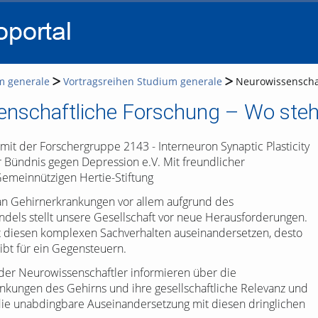
go
go
go
to
to
to
navigation
main
footer
content
m generale
Vortragsreihen Studium generale
Neurowissenschaf
nschaftliche Forschung – Wo steh
it der Forschergruppe 2143 - Interneuron Synaptic Plasticity
Bündnis gegen Depression e.V. Mit freundlicher
emeinnützigen Hertie-Stiftung
an Gehirnerkrankungen vor allem aufgrund des
els stellt unsere Gesellschaft vor neue Herausforderungen.
it diesen komplexen Sachverhalten auseinandersetzen, desto
bt für ein Gegensteuern.
der Neurowissenschaftler informieren über die
ankungen des Gehirns und ihre gesellschaftliche Relevanz und
die unabdingbare Auseinandersetzung mit diesen dringlichen