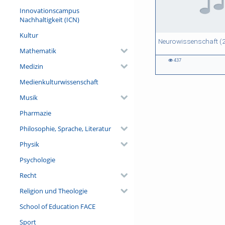
Innovationscampus
Nachhaltigkeit (ICN)
Kultur
45:22 duration
43:21 duration
Mathematik
437
Medizin
437
906
views
views
Medienkulturwissenschaft
Musik
Pharmazie
Philosophie, Sprache, Literatur
Physik
Psychologie
Recht
Religion und Theologie
School of Education FACE
Sport