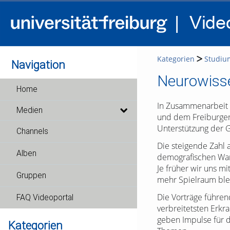
Kategorien
Studiu
Navigation
Neurowisse
Home
In Zusammenarbeit m
Medien
und dem Freiburger 
Unterstützung der G
Channels
Die steigende Zahl 
Alben
demografischen Wand
Je früher wir uns m
Gruppen
mehr Spielraum blei
Die Vorträge führen
FAQ Videoportal
verbreitetsten Erkr
geben Impulse für 
Kategorien