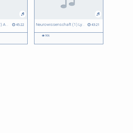
Neurowissenschaft (2) Angeborene Störungen - was passiert wann, und wie sind die Folgen?
Neurowissenschaft (1) Lyme Neuroborreliose – Kontroverse um Symptomatik, Diagnostik und Therapie
45:22
43:21
906