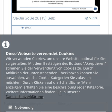
Sa-Uni SoSe 26 (13) Gelz
55:13 duration
55:13
1073
1073
views
Diese Webseite verwendet Cookies
LADE MEHR
Wir verwenden Cookies, um unsere Website optimal für Sie
zu gestalten. Mit dem Bestätigen des Buttons "Akzeptieren"
Featured
stimmen Sie der Verwendung von Cookies zu. Durch
Anklicken der untenstehenden Checkboxen können Sie
Beliebtheit
auswählen, welche Cookie-Kategorien Sie zulassen
möchten. Durch Klicken auf die Schaltfläche "Mehr
anzeigen" erhalten Sie eine Beschreibung jeder Kategorie.
Weitere Informationen finden Sie in unserer
Legal Info
Links
Datenschutzerklärung
.
Nutzungsbedingungen
Sitemap
Notwendig
Datenschutzerklärung