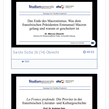
Sa-Uni SoSe 26 (14) Obrecht
46:53 duration
46:53
563
563
views