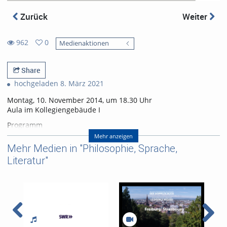
Zurück
Weiter
962
0
Medienaktionen
0
962
favorites
views
Share
hochgeladen 8. März 2021
Montag, 10. November 2014, um 18.30 Uhr
Aula im Kollegiengebäude I
Programm
Musikalischer Auftakt
Mehr anzeigen
Maurice Ravel (1875-1937) Pavane pour une infante défunte,
Mehr Medien in "Philosophie, Sprache,
Bearbeitung: W. Birtel
Literatur"
Begrüßung
Prof. Dr. Daniel Jacob
Vorstandsvorsitzender des Frankreich-Zentrums
Grußworte
Prof. Dr. Gunther Neuhaus
Vizerektor/Prorektor für Forschung der Albert-Ludwigs-