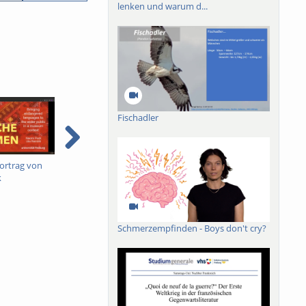
lenken und warum d...
Fischadler
ortrag von
Linguistik Video 2
Linguistik Video 1
B
k
u
Schmerzempfinden - Boys don't cry?