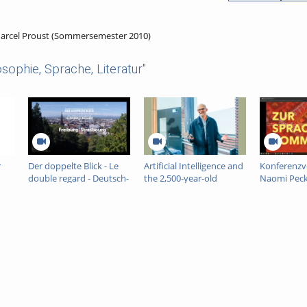
arcel Proust (Sommersemester 2010)
sophie, Sprache, Literatur"
r
Der doppelte Blick - Le
Artificial Intelligence and
Konferenzv
double regard - Deutsch-
the 2,500-year-old
Naomi Pec
Französische Journalistik
project called Europe -
Tobias Rees