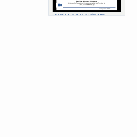
Sa-Uni SoSe 26 (12) Schwarze
Meanings of Forests: A Collaborative
Comparativ...
Als der Wald eine Zukunftsfrage
wurde. Wissen, ...