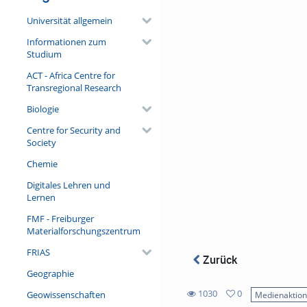
Universität allgemein
Informationen zum
Studium
ACT - Africa Centre for
Transregional Research
Biologie
Centre for Security and
Society
Chemie
Digitales Lehren und
Lernen
FMF - Freiburger
Materialforschungszentrum
FRIAS
Zurück
Geographie
1030
0
Geowissenschaften
Medienaktio
0