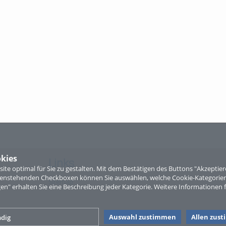
kies
Links
te optimal für Sie zu gestalten. Mit dem Bestätigen des Buttons "Akzepti
ntenstehenden Checkboxen können Sie auswählen, welche Cookie-Kategorien
Sitemap
gen" erhalten Sie eine Beschreibung jeder Kategorie. Weitere Informationen f
Auswahl zustimmen
Allen zus
dig