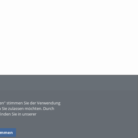
When Particle Physics Gets Hot: A
Journey Throu...
Sperber
eren" stimmen Sie der Verwendung
 Sie zulassen möchten. Durch
inden Sie in unserer
timmen