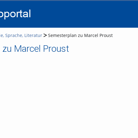
go
go
go
to
to
to
navigation
main
footer
content
e, Sprache, Literatur
Semesterplan zu Marcel Proust
 zu Marcel Proust