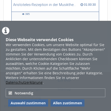
Aristoteles-Rezeption in der Musiktheorie Marchettos da Padova (um 1300)
01:00:30 duration
01:00:30
395
395
views
Diese Webseite verwendet Cookies
LADE MEHR
Wir verwenden Cookies, um unsere Website optimal für Sie
zu gestalten. Mit dem Bestätigen des Buttons "Akzeptieren"
Featured
stimmen Sie der Verwendung von Cookies zu. Durch
Anklicken der untenstehenden Checkboxen können Sie
Beliebtheit
auswählen, welche Cookie-Kategorien Sie zulassen
möchten. Durch Klicken auf die Schaltfläche "Mehr
anzeigen" erhalten Sie eine Beschreibung jeder Kategorie.
Weitere Informationen finden Sie in unserer
Legal Info
Links
Datenschutzerklärung
.
Nutzungsbedingungen
Sitemap
Notwendig
Datenschutzerklärung
Auswahl zustimmen
Allen zustimmen
Imprint