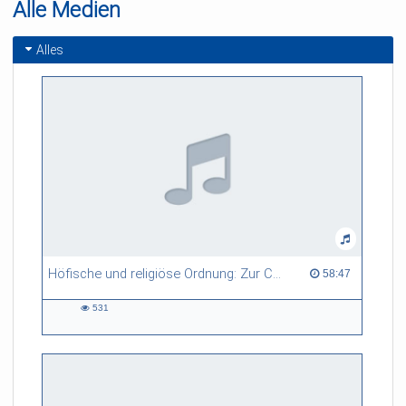
Alle Medien
Alles
Höfische und religiöse Ordnung: Zur Christophorus-Legende
58:47 duration
58:47
531
531
views