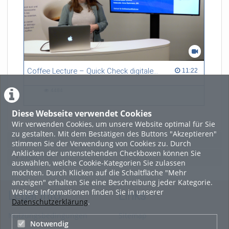
Coffee Lecture – Quick Check digitale Skills – Das Zertifikat Digitale Kompetenzen entdecken
11:22 duration
11:22
4484
4484
views
Diese Webseite verwendet Cookies
Wir verwenden Cookies, um unsere Website optimal für Sie
zu gestalten. Mit dem Bestätigen des Buttons "Akzeptieren"
Featured
stimmen Sie der Verwendung von Cookies zu. Durch
Anklicken der untenstehenden Checkboxen können Sie
Beliebtheit
auswählen, welche Cookie-Kategorien Sie zulassen
möchten. Durch Klicken auf die Schaltfläche "Mehr
anzeigen" erhalten Sie eine Beschreibung jeder Kategorie.
Weitere Informationen finden Sie in unserer
Legal Info
Links
Datenschutzerklärung
.
Nutzungsbedingungen
Sitemap
Notwendig