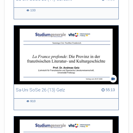
133
133
views
Sa-Uni SoSe 26 (13) Gelz
55:13 duration
55:13
910
910
views