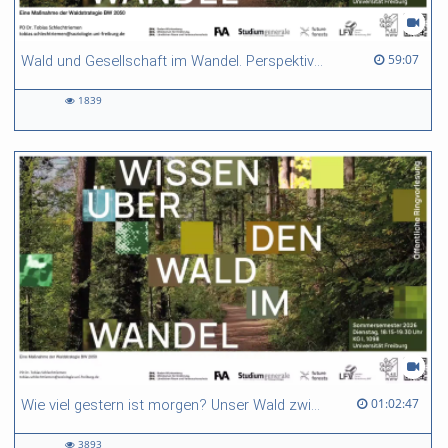
59:07 duration
59:07
Wald und Gesellschaft im Wandel. Perspektiven soziologischer Waldforschung
1839
1839
views
01:02:47 duration
01:02:47
Wie viel gestern ist morgen? Unser Wald zwischen historischer Verklärung und Zukunftsfähigkeit.
3893