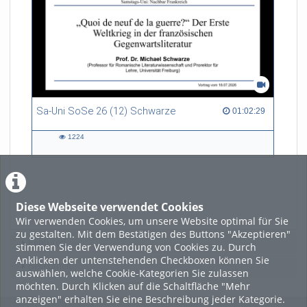
Sa-Uni SoSe 26 (12) Schwarze
01:02:29 duration
01:02:29
1224
1224
views
Diese Webseite verwendet Cookies
LADE MEHR
Wir verwenden Cookies, um unsere Website optimal für Sie
zu gestalten. Mit dem Bestätigen des Buttons "Akzeptieren"
Featured
stimmen Sie der Verwendung von Cookies zu. Durch
Anklicken der untenstehenden Checkboxen können Sie
Beliebtheit
auswählen, welche Cookie-Kategorien Sie zulassen
möchten. Durch Klicken auf die Schaltfläche "Mehr
anzeigen" erhalten Sie eine Beschreibung jeder Kategorie.