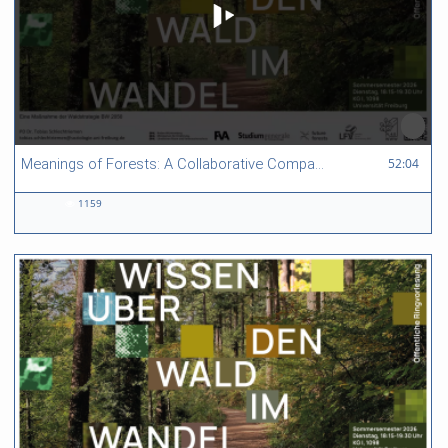
52:04 duration
52:04
Meanings of Forests: A Collaborative Comparative Ethnography Between Indonesia and Germany
1159
1159
views