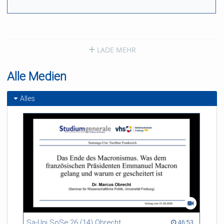
3893
views
LADE MEHR
Alle Medien
Alles
Sa-Uni SoSe 26 (14) Obrecht
46:53 duration
46:53