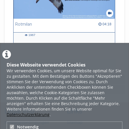
Rotmilan
04:18 duration
04:18
1967
1967
views
Diese Webseite verwendet Cookies
LADE MEHR
Wir verwenden Cookies, um unsere Website optimal für Sie
zu gestalten. Mit dem Bestätigen des Buttons "Akzeptieren"
Featured
stimmen Sie der Verwendung von Cookies zu. Durch
Anklicken der untenstehenden Checkboxen können Sie
Beliebtheit
auswählen, welche Cookie-Kategorien Sie zulassen
möchten. Durch Klicken auf die Schaltfläche "Mehr
anzeigen" erhalten Sie eine Beschreibung jeder Kategorie.
Weitere Informationen finden Sie in unserer
Legal Info
Links
Datenschutzerklärung
.
Nutzungsbedingungen
Sitemap
Notwendig