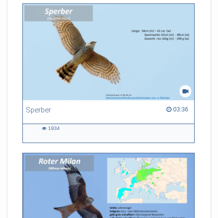
Sperber
03:36 duration
03:36
1934
1934
views