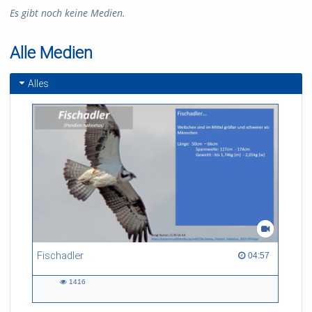
Es gibt noch keine Medien.
Alle Medien
Alles
Fischadler
04:57 duration
04:57
1416
1416
views