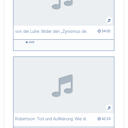
von der Lühe: Wider den „Zynismus des Untergangs“ – Thomas Manns Auseinandersetzung mit der Konservativen Revolution
54:02 duration
54:02
848
848
views
Robertson: Tod und Aufklärung. Wie die Aufklärer dem Tod entgegensahen
42:23 duration
42:23