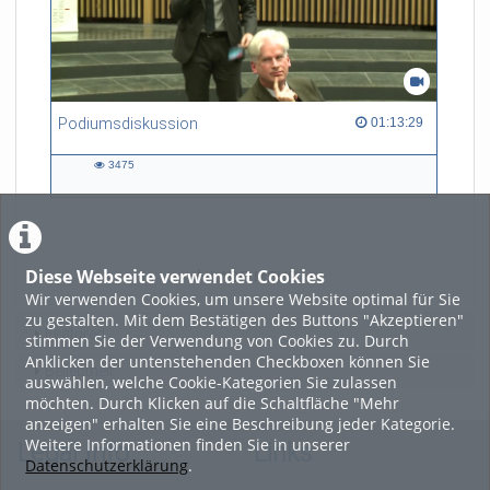
Podiumsdiskussion
01:13:29 duration
01:13:29
3475
3475
views
Diese Webseite verwendet Cookies
LADE MEHR
Wir verwenden Cookies, um unsere Website optimal für Sie
zu gestalten. Mit dem Bestätigen des Buttons "Akzeptieren"
Featured
stimmen Sie der Verwendung von Cookies zu. Durch
Anklicken der untenstehenden Checkboxen können Sie
Beliebtheit
auswählen, welche Cookie-Kategorien Sie zulassen
möchten. Durch Klicken auf die Schaltfläche "Mehr
anzeigen" erhalten Sie eine Beschreibung jeder Kategorie.
Weitere Informationen finden Sie in unserer
Legal Info
Links
Datenschutzerklärung
.