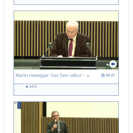
views
Martin Heidegger: Das Sein selbst – und die „Schwarzen Hefte“
39:37 duration
39:37
2473
2473
views