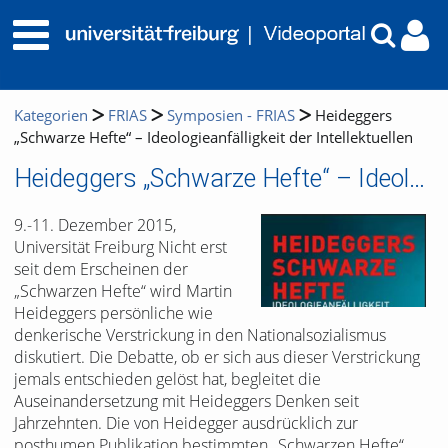
Kategorien
FRIAS
Symposien - FRIAS
Heideggers
„Schwarze Hefte“ – Ideologieanfälligkeit der Intellektuellen
Heideggers „Schwarze Hefte“ – Ideologieanfälligkeit der Intellektuellen
9.-11. Dezember 2015,
Universität Freiburg Nicht erst
seit dem Erscheinen der
„Schwarzen Hefte“ wird Martin
Heideggers persönliche wie
denkerische Verstrickung in den Nationalsozialismus
diskutiert. Die Debatte, ob er sich aus dieser Verstrickung
jemals entschieden gelöst hat, begleitet die
Auseinandersetzung mit Heideggers Denken seit
Jahrzehnten. Die von Heidegger ausdrücklich zur
posthumen Publikation bestimmten „Schwarzen Hefte“