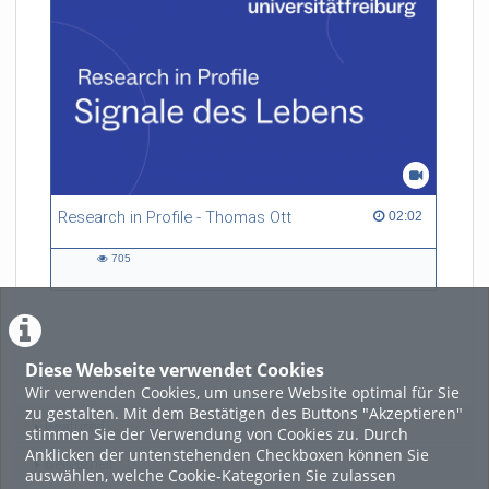
Research in Profile - Thomas Ott
02:02 duration
02:02
705
705
views
Diese Webseite verwendet Cookies
LADE MEHR
Wir verwenden Cookies, um unsere Website optimal für Sie
zu gestalten. Mit dem Bestätigen des Buttons "Akzeptieren"
Featured
stimmen Sie der Verwendung von Cookies zu. Durch
Anklicken der untenstehenden Checkboxen können Sie
Beliebtheit
auswählen, welche Cookie-Kategorien Sie zulassen