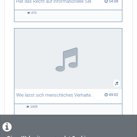
Hat das Recht auf informationelle Selbstbestimmung eine Zukunft?
54:08 duration
54:08
472
472
views
Wie lässt sich menschliches Verhalten in Notfällen erforschen?
49:02 duration
49:02
1425
1425
views