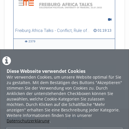
Freiburg Africa Talks - Conflict, Rule of Law and Critical Minerals in Africa
01:19:13 duration
01:19:13
2379
2379
views
Diese Webseite verwendet Cookies
LADE MEHR
Wir verwenden Cookies, um unsere Website optimal für Sie
zu gestalten. Mit dem Bestätigen des Buttons "Akzeptieren"
Featured
stimmen Sie der Verwendung von Cookies zu. Durch
Anklicken der untenstehenden Checkboxen können Sie
Beliebtheit
auswählen, welche Cookie-Kategorien Sie zulassen
möchten. Durch Klicken auf die Schaltfläche "Mehr
anzeigen" erhalten Sie eine Beschreibung jeder Kategorie.
Weitere Informationen finden Sie in unserer
Legal Info
Links
Datenschutzerklärung
.
Nutzungsbedingungen
Sitemap