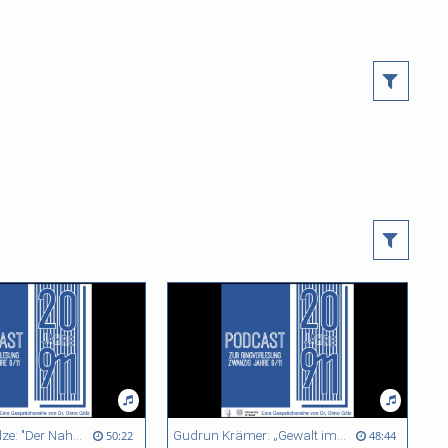
Reinhard Schulze: "Der Nahe und Mittlere Osten zwanzig Jahre nach dem 11. September 2001: Daynamiken und Prozesse des Wandels"
Gudrun Krämer: „Gewalt im Namen des Islam: Muslimische Fragen und Antworten“ - Podcast Zwanzig Jahre 9/11
50:22
48:44