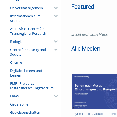
Featured
Universität allgemein
Informationen zum
Studium
ACT - Africa Centre for
Transregional Research
Es gibt noch keine Medien.
Biologie
Alle Medien
Centre for Security and
Society
Chemie
Digitales Lehren und
Lernen
FMF - Freiburger
Materialforschungszentrum
FRIAS
Geographie
Geowissenschaften
01:33:34 duration
46:18 duration
50:22 duration
48:44 duration
Syrien nach Assad - Ei