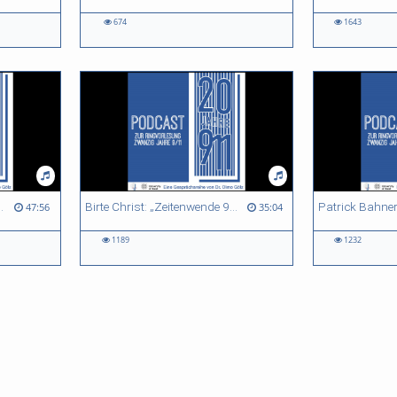
674
1643
9/11" - Podcast Zwanzig Jahre 9/11
Birte Christ: „Zeitenwende 9/11 – Was die Anschläge vom 11. September 2001 (nicht) verändert haben“ - Podcast Zwanzig Jahre 9/11
47:56
35:04
1189
1232