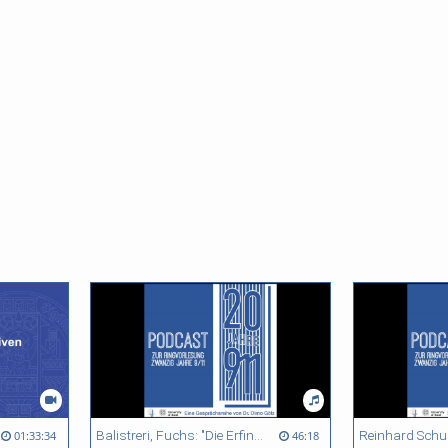
nordnungen und Perspektiven (19. Dez. 2024)
Balistreri, Fuchs: "Die Erfindung des moderaten Islam: 9/11 und der aktive Umbau der Religion in der islamischen Welt"
01:33:34
46:18