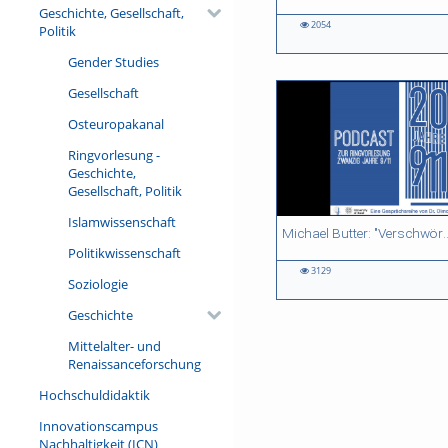
Geschichte, Gesellschaft,
2054
Politik
2054
674
1643
2284
views
views
views
views
Gender Studies
Gesellschaft
Osteuropakanal
Ringvorlesung -
Geschichte,
Gesellschaft, Politik
Islamwissenschaft
47:56 duration
35:04 duration
43:50 duration
Michael Butter: "Verschwörungstheorien zu 
Politikwissenschaft
3129
Soziologie
3129
1189
1232
views
views
views
Geschichte
Mittelalter- und
Renaissanceforschung
Hochschuldidaktik
Innovationscampus
Nachhaltigkeit (ICN)