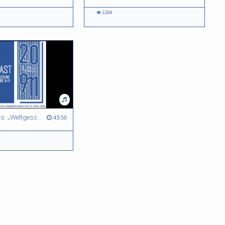
2284
Patrick Bahners: „Weltgeschichte in Echtzeit? Eine historiographische Spurensuche“ - Podcast "Zwanzig Jahre 9/11"
43:50