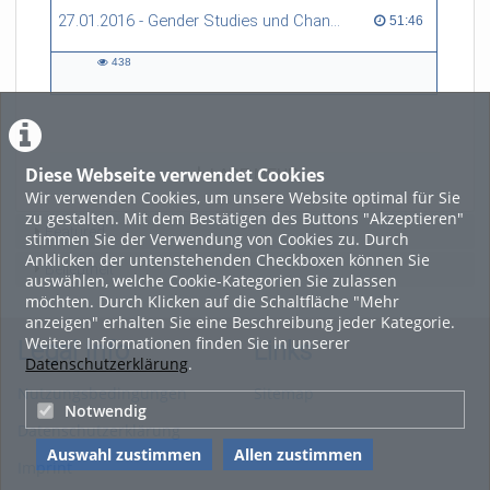
27.01.2016 - Gender Studies und Chancengleichheit in MINT
51:46 duration
51:46
438
438
views
Diese Webseite verwendet Cookies
LADE MEHR
Wir verwenden Cookies, um unsere Website optimal für Sie
zu gestalten. Mit dem Bestätigen des Buttons "Akzeptieren"
Featured
stimmen Sie der Verwendung von Cookies zu. Durch
Anklicken der untenstehenden Checkboxen können Sie
Beliebtheit
auswählen, welche Cookie-Kategorien Sie zulassen
möchten. Durch Klicken auf die Schaltfläche "Mehr
anzeigen" erhalten Sie eine Beschreibung jeder Kategorie.
Weitere Informationen finden Sie in unserer
Legal Info
Links
Datenschutzerklärung
.
Nutzungsbedingungen
Sitemap
Notwendig
Datenschutzerklärung
Auswahl zustimmen
Allen zustimmen
Imprint