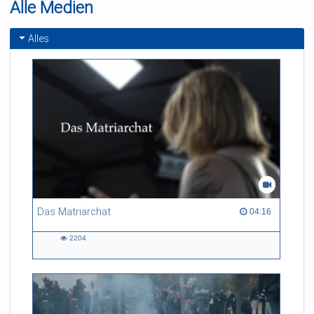
Alle Medien
Alles
Das Matriarchat
04:16 duration
04:16
2204
2204
views