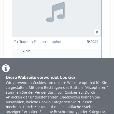
Zu Ricœurs Spätphilosophie
46:36 duration
46:36
505
505
views
Diese Webseite verwendet Cookies
LADE MEHR
Wir verwenden Cookies, um unsere Website optimal für Sie
zu gestalten. Mit dem Bestätigen des Buttons "Akzeptieren"
Featured
stimmen Sie der Verwendung von Cookies zu. Durch
Anklicken der untenstehenden Checkboxen können Sie
Beliebtheit
auswählen, welche Cookie-Kategorien Sie zulassen
möchten. Durch Klicken auf die Schaltfläche "Mehr
anzeigen" erhalten Sie eine Beschreibung jeder Kategorie.