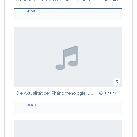
506
506
views
Die Aktualität der Phänomenologie. Überlegungen zur De-Naturalisierung und De-Mentalisierung der transzendentalen Subjektivität
01:01:35 duration
01:01:35
611
611
views