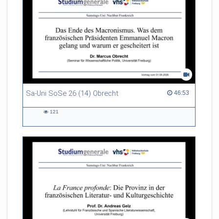
Sa-Uni SoSe 26 (14) Obrecht
46:53 duration
46:53
121
121
views