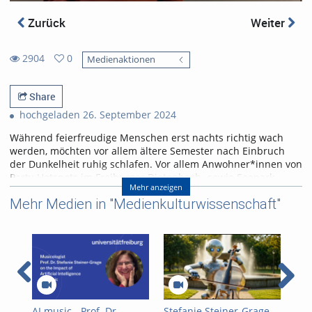
Zurück
Weiter
2904
0
Medienaktionen
0
2904
favorites
views
Share
hochgeladen 26. September 2024
Während feierfreudige Menschen erst nachts richtig wach
werden, möchten vor allem ältere Semester nach Einbruch
der Dunkelheit ruhig schlafen. Vor allem Anwohner*innen von
Party-Hotspots im Freiburger Dietenbach- sowie Seepark
Mehr anzeigen
fühlen sich vom nächtlichen Lärm gestört. Das Rathaus
Mehr Medien in "Medienkulturwissenschaft"
versucht, die Wogen zu glätten. Ein Balanceakt, der kreative
Lösungen fordert.
Im Interview berichtet der ehemalige Dietenbachpark-
Anwohner Heiner Brecht von nächtlichen Störungen, die er
durch laute Partys erlebt hat. Der ehemalige Polizist erklärt,
wie sich die Bürgerinitiative KontraBass für die Rechte von
Anwohner*innen einsetzt.
AI music - Prof. Dr.
Stefanie Steiner-Grage -
Ste