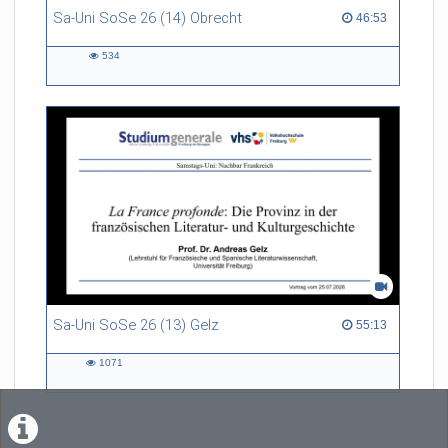
Sa-Uni SoSe 26 (14) Obrecht
46:53 duration
46:53
534
534
views
Sa-Uni SoSe 26 (13) Gelz
55:13 duration
55:13
1071
1071
views