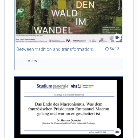
Between tradition and transformation: how owners, advisers and institutions co-create knowledge for resilient forests in Europe
54:13 duration
54:13
275
275
views