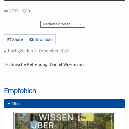
2737
0
0
2737
favorites
Medienaktionen
views
Share
Download
hochgeladen 8. Dezember 2025
Technische Betreuung: Daniel Wizemann
Empfohlen
Alles