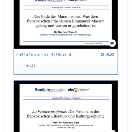
Sa-Uni SoSe 26 (14) Obrecht
46:53 duration
46:53
132
132
views