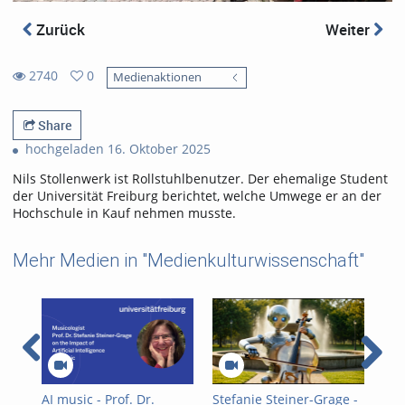
Zurück
Weiter
2740
0
Medienaktionen
0
2740
favorites
views
Share
hochgeladen 16. Oktober 2025
Nils Stollenwerk ist Rollstuhlbenutzer. Der ehemalige Student
der Universität Freiburg berichtet, welche Umwege er an der
Hochschule in Kauf nehmen musste.
Mehr Medien in "Medienkulturwissenschaft"
AI music - Prof. Dr.
Stefanie Steiner-Grage -
Ste