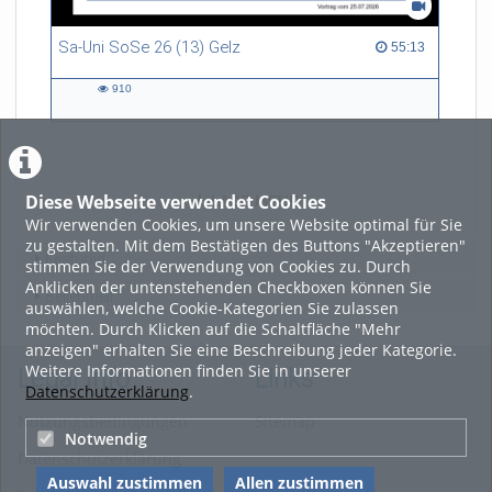
Sa-Uni SoSe 26 (13) Gelz
55:13 duration
55:13
910
910
views
Diese Webseite verwendet Cookies
LADE MEHR
Wir verwenden Cookies, um unsere Website optimal für Sie
zu gestalten. Mit dem Bestätigen des Buttons "Akzeptieren"
Featured
stimmen Sie der Verwendung von Cookies zu. Durch
Anklicken der untenstehenden Checkboxen können Sie
Beliebtheit
auswählen, welche Cookie-Kategorien Sie zulassen
möchten. Durch Klicken auf die Schaltfläche "Mehr
anzeigen" erhalten Sie eine Beschreibung jeder Kategorie.
Weitere Informationen finden Sie in unserer
Legal Info
Links
Datenschutzerklärung
.
Nutzungsbedingungen
Sitemap
Notwendig
Datenschutzerklärung
Auswahl zustimmen
Allen zustimmen