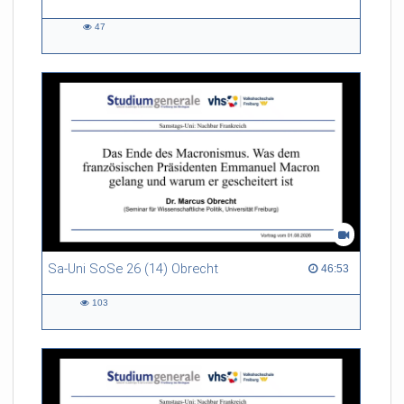
47
47
views
Sa-Uni SoSe 26 (14) Obrecht
46:53 duration
46:53
103
103
views