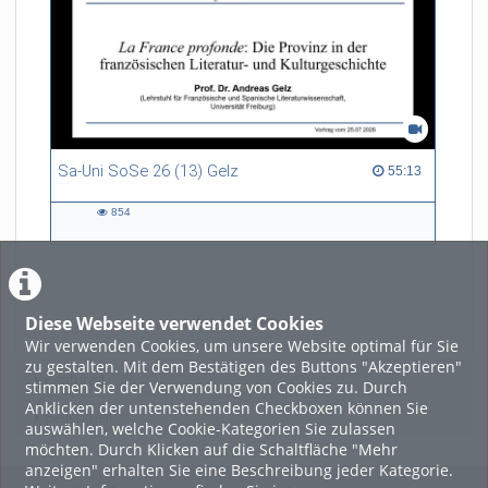
Sa-Uni SoSe 26 (13) Gelz
55:13 duration
55:13
854
854
views
Diese Webseite verwendet Cookies
LADE MEHR
Wir verwenden Cookies, um unsere Website optimal für Sie
zu gestalten. Mit dem Bestätigen des Buttons "Akzeptieren"
Featured
stimmen Sie der Verwendung von Cookies zu. Durch
Anklicken der untenstehenden Checkboxen können Sie
Beliebtheit
auswählen, welche Cookie-Kategorien Sie zulassen
möchten. Durch Klicken auf die Schaltfläche "Mehr
anzeigen" erhalten Sie eine Beschreibung jeder Kategorie.