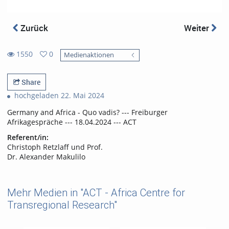
Zurück
Weiter
1550
0
Medienaktionen
0
1550
favorites
views
Share
hochgeladen 22. Mai 2024
Germany and Africa - Quo vadis? --- Freiburger
Afrikagespräche --- 18.04.2024 --- ACT
Referent/in:
Christoph Retzlaff und Prof.
Dr. Alexander Makulilo
Mehr Medien in "ACT - Africa Centre for
Transregional Research"