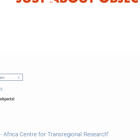
nen
25
objects!
 Africa Centre for Transregional Research"