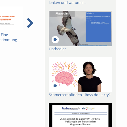
lenken und warum d...
 Eine
Rassismus und
Germany and Africa -
M
stimmung ---
Deportationspläne in
Quo vadis? --- Freiburger
Deutschland ---
Afrikagespräche ---
Fischadler
äche ---
Freiburger
18.04.2024 --- ACT
-- ACT
Afrikagespräche ---
13.06.2024 --- ACT
Schmerzempfinden - Boys don't cry?