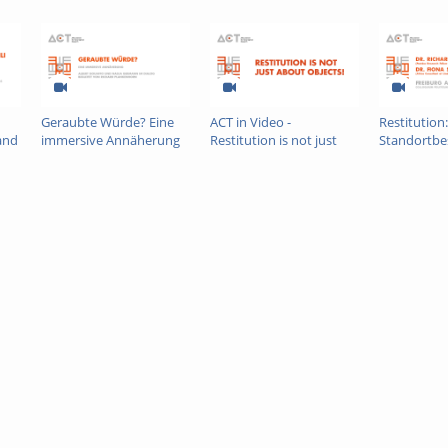
Geraubte Würde? Eine
ACT in Video -
Restitution:
 and
immersive Annäherung
Restitution is not just
Standortbe
ica
about objects!
Freiburger
Afrikagespr
27.11.2024 -