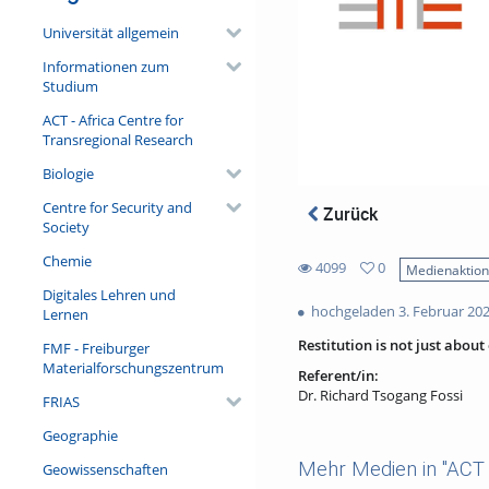
Universität allgemein
Informationen zum
Studium
ACT - Africa Centre for
Transregional Research
Biologie
Centre for Security and
Zurück
Society
Chemie
4099
0
Medienaktio
0
Digitales Lehren und
4099
favorites
hochgeladen 3. Februar 20
Lernen
views
Restitution is not just about 
FMF - Freiburger
Materialforschungszentrum
Referent/in:
Dr. Richard Tsogang Fossi
FRIAS
Geographie
Mehr Medien in "ACT -
Geowissenschaften