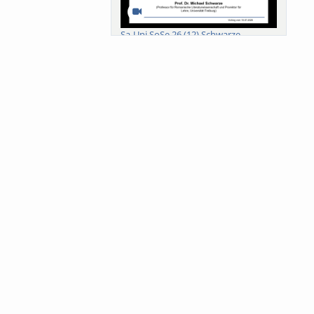
Sa-Uni SoSe 26 (12) Schwarze
Meanings of Forests: A Collaborative
Comparativ...
Als der Wald eine Zukunftsfrage
wurde. Wissen, ...