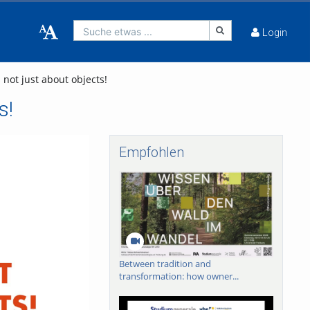
Suche etwas ...
Login
s not just about objects!
s!
Empfohlen
Between tradition and
transformation: how owner...