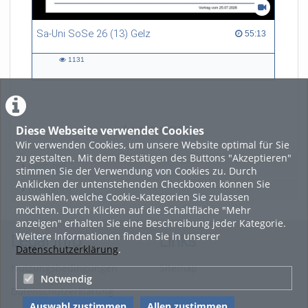
Andreas Bucherer
Charlotte Coudert
Sa-Uni SoSe 26 (13) Gelz
55:13 duration
55:13
Matthias Dümpelmann
1131
1131
Lisa Graf
views
Jessica Günzle
Sotirios Kalousios
Diese Webseite verwendet Cookies
LADE MEHR
Yuna Yacong Liu
Wir verwenden Cookies, um unsere Website optimal für Sie
Anna Maschewski
zu gestalten. Mit dem Bestätigen des Buttons "Akzeptieren"
Featured
stimmen Sie der Verwendung von Cookies zu. Durch
Houman Masnavi
Anklicken der untenstehenden Checkboxen können Sie
Beliebtheit
Martin Mráz
auswählen, welche Cookie-Kategorien Sie zulassen
möchten. Durch Klicken auf die Schaltfläche "Mehr
Raghu Rajan
anzeigen" erhalten Sie eine Beschreibung jeder Kategorie.
Concepcion Sainz Rueda
Weitere Informationen finden Sie in unserer
Legal Info
Links
Datenschutzerklärung
.
Evelyn Rusdea
Nutzungsbedingungen
Sitemap
Judith Saurer
Notwendig
Datenschutzerklärung
Fabian Schmidt
Auswahl zustimmen
Allen zustimmen