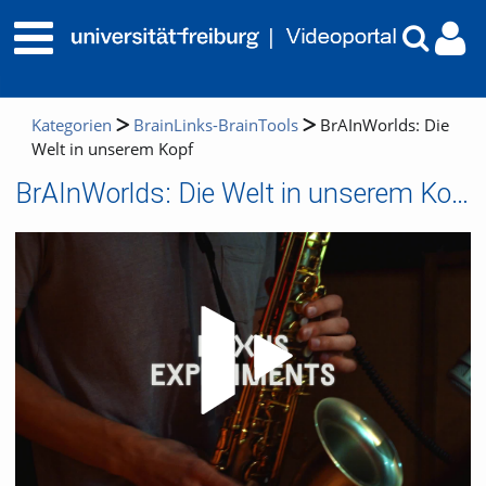
Kategorien
BrainLinks-BrainTools
BrAInWorlds: Die
Welt in unserem Kopf
BrAInWorlds: Die Welt in unserem Kopf
Video