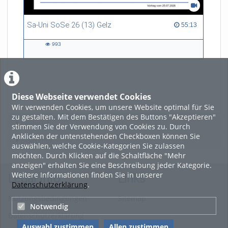
Sa-Uni SoSe 26 (13) Gelz
55:13 duration
55:13
993
993
views
Diese Webseite verwendet Cookies
LADE MEHR
Wir verwenden Cookies, um unsere Website optimal für Sie
zu gestalten. Mit dem Bestätigen des Buttons "Akzeptieren"
Featured
stimmen Sie der Verwendung von Cookies zu. Durch
Anklicken der untenstehenden Checkboxen können Sie
Beliebtheit
auswählen, welche Cookie-Kategorien Sie zulassen
möchten. Durch Klicken auf die Schaltfläche "Mehr
anzeigen" erhalten Sie eine Beschreibung jeder Kategorie.
Weitere Informationen finden Sie in unserer
Legal Info
Links
Datenschutzerklärung
.
Nutzungsbedingungen
Sitemap
Notwendig
Datenschutzerklärung
Auswahl zustimmen
Allen zustimmen