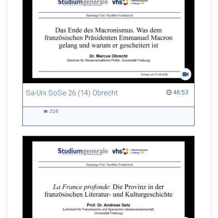
Sa-Uni SoSe 26 (14) Obrecht
46:53 duration
46:53
216
216
views