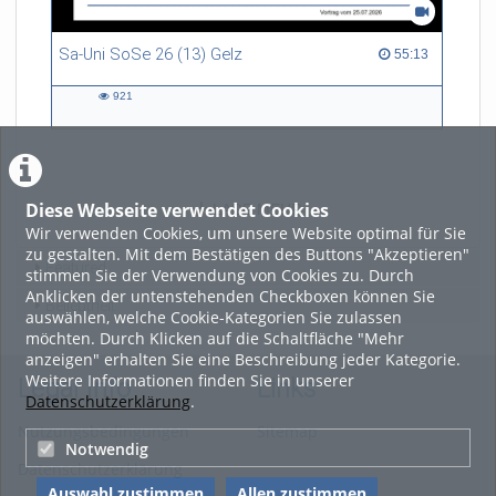
Sa-Uni SoSe 26 (13) Gelz
55:13 duration
55:13
921
921
views
Diese Webseite verwendet Cookies
LADE MEHR
Wir verwenden Cookies, um unsere Website optimal für Sie
zu gestalten. Mit dem Bestätigen des Buttons "Akzeptieren"
Featured
stimmen Sie der Verwendung von Cookies zu. Durch
Anklicken der untenstehenden Checkboxen können Sie
Beliebtheit
auswählen, welche Cookie-Kategorien Sie zulassen
möchten. Durch Klicken auf die Schaltfläche "Mehr
anzeigen" erhalten Sie eine Beschreibung jeder Kategorie.
Weitere Informationen finden Sie in unserer
Legal Info
Links
Datenschutzerklärung
.
Nutzungsbedingungen
Sitemap
Notwendig
Datenschutzerklärung
Auswahl zustimmen
Allen zustimmen