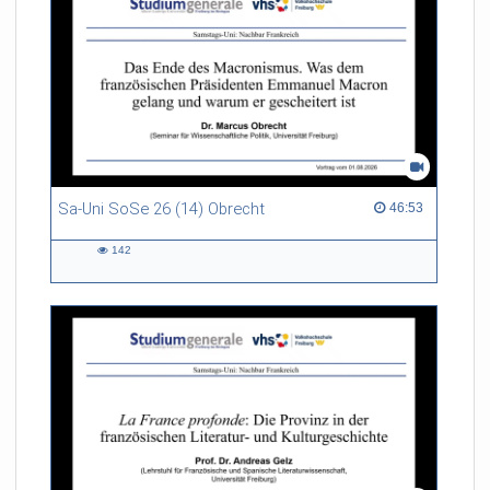
Sa-Uni SoSe 26 (14) Obrecht
46:53 duration
46:53
142
142
views