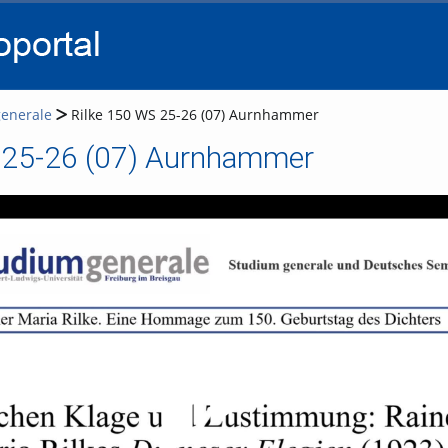
go
go
go
to
to
to
navigation
main
footer
content
enerale
Rilke 150 WS 25-26 (07) Aurnhammer
 25-26 (07) Aurnhammer
Video abspielen