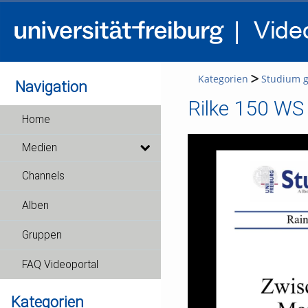
Kategorien
Studium g
Navigation
Rilke 150 WS
Home
Medien
Channels
Alben
Gruppen
FAQ Videoportal
Kategorien