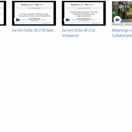
usgewählte Elegien und exemplarische Textstellen besprochen und nach ei
en.
Deutsches Seminar, Universität
Sa-Uni SoSe 26 (13) Gelz
Sa-Uni SoSe 26 (12)
Meanings of
Schwarze
Collaborati
Comparati
Ethnograp
Indonesia 