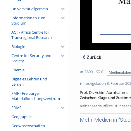
Universität allgemein
Informationen zum
Studium
ACT - Africa Centre for
Transregional Research
Biologie
Centre for Security and
Zurück
Society
Chemie
3800
0
Medienaktio
0
Digitales Lehren und
3800
favorites
hochgeladen 3. Februar 20
Lernen
views
Prof. Dr. Achim Aurnhammer (
FMF - Freiburger
Zwischen Klage und Zustimmu
Materialforschungszentrum
Rainer Maria Rilkes Duineser 
FRIAS
lyrischen Werken der deutsche
Reichweite des menschlichen 
Geographie
Mehr Medien in "Stud
präsentieren die zehn Elegien
Geowissenschaften
„Verwandlung“ die Scheingew