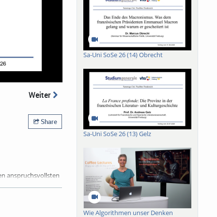
Sa-Uni SoSe 26 (14) Obrecht
Weiter
Share
Sa-Uni SoSe 26 (13) Gelz
den anspruchsvollsten
st Rilke „die
nd Tod. So
zip der
struktur und
Wie Algorithmen unser Denken