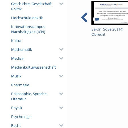
Dynamik des Zyklus sollen a
Geschichte, Gesellschaft,
Aussagegehalt gesucht werd
Politik
Referent/in:
Hochschuldidaktik
Prof. Dr. Achim Aurnhammer (
Freiburg)
Innovationscampus
Sa-Uni SoSe 26 (14)
Nachhaltigkeit (ICN)
Obrecht
Kultur
Mathematik
Medizin
Medienkulturwissenschaft
Musik
Pharmazie
Philosophie, Sprache,
Literatur
Physik
Psychologie
Recht