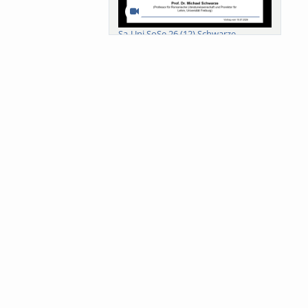
Sa-Uni SoSe 26 (12) Schwarze
Meanings of Forests: A Collaborative
Comparativ...
Als der Wald eine Zukunftsfrage
wurde. Wissen, ...