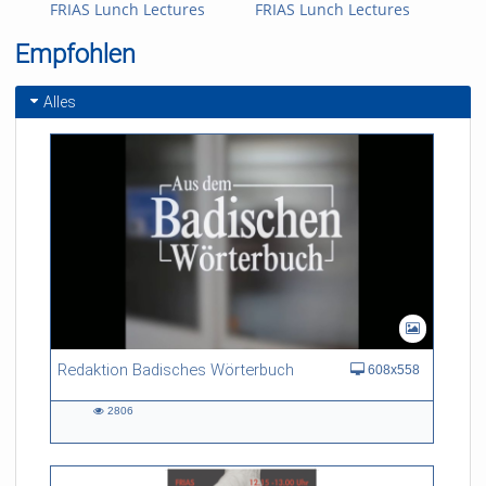
FRIAS Lunch Lectures
FRIAS Lunch Lectures
FRI
2016 - Challenges of an
2016/17 - Ignorance -
201
Empfohlen
Ageing Society
what we don't know
aca
hav
Alles
Redaktion Badisches Wörterbuch
608x558
2806
2806
views