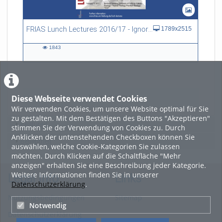
FRIAS Lunch Lectures 2016/17 - Ignorance - what we don't know
1789x2515
1843
1843
views
Diese Webseite verwendet Cookies
LADE MEHR
Wir verwenden Cookies, um unsere Website optimal für Sie
zu gestalten. Mit dem Bestätigen des Buttons "Akzeptieren"
Featured
stimmen Sie der Verwendung von Cookies zu. Durch
Anklicken der untenstehenden Checkboxen können Sie
Beliebtheit
auswählen, welche Cookie-Kategorien Sie zulassen
möchten. Durch Klicken auf die Schaltfläche "Mehr
anzeigen" erhalten Sie eine Beschreibung jeder Kategorie.
Weitere Informationen finden Sie in unserer
Legal Info
Links
Datenschutzerklärung
.
Nutzungsbedingungen
Sitemap
Notwendig
Datenschutzerklärung