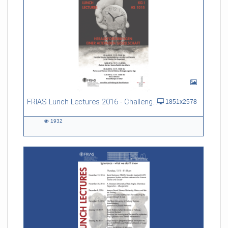
FRIAS Lunch Lectures 2016 - Challenges of an Ageing Society
1851x2578
1932
1932
views