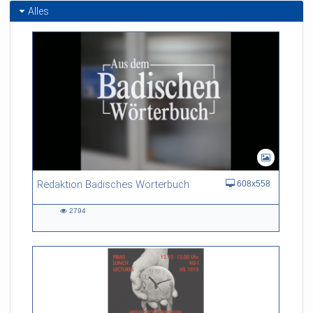
Alles
Redaktion Badisches Wörterbuch
608x558
2794
2794
views