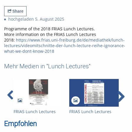
0
2040
favorites
views
Share
hochgeladen 5. August 2025
Programme of the 2018 FRIAS Lunch Lectures.
More information on the FRIAS Lunch Lectures
2018:
https://www.frias.uni-freiburg.de/de/mediathek/lunch-
lectures/videomitschnitte-der-lunch-lecture-reihe-ignorance-
what-we-dont-know-2018
Mehr Medien in "Lunch Lectures"
FRIAS Lunch Lectures
FRIAS Lunch Lectures
FRI
2016 - Challenges of an
2016/17 - Ignorance -
201
Empfohlen
Ageing Society
what we don't know
aca
hav