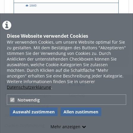
1840
1840
views
Diese Webseite verwendet Cookies
LADE MEHR
Wir verwenden Cookies, um unsere Website optimal für Sie
zu gestalten. Mit dem Bestätigen des Buttons "Akzeptieren"
Featured
stimmen Sie der Verwendung von Cookies zu. Durch
Anklicken der untenstehenden Checkboxen können Sie
Beliebtheit
auswählen, welche Cookie-Kategorien Sie zulassen
möchten. Durch Klicken auf die Schaltfläche "Mehr
anzeigen" erhalten Sie eine Beschreibung jeder Kategorie.
Weitere Informationen finden Sie in unserer
Legal Info
Links
Datenschutzerklärung
.
Nutzungsbedingungen
Sitemap
Notwendig
Datenschutzerklärung
Auswahl zustimmen
Allen zustimmen
Imprint
Cookie-Zustimmung
Mehr anzeigen