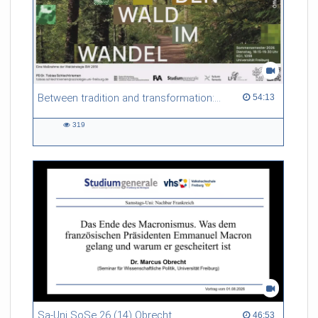
Between tradition and transformation: how owners, advisers and institutions co-create knowledge for resilient forests in Europe
54:13 duration
54:13
319
319
views
Sa-Uni SoSe 26 (14) Obrecht
46:53 duration
46:53