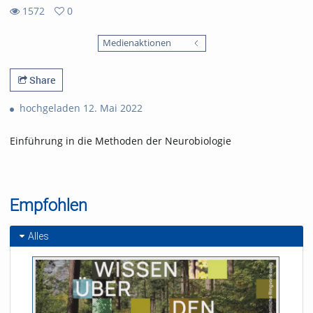
1572
0
0
1572
favorites
Medienaktionen
views
Share
hochgeladen 12. Mai 2022
Einführung in die Methoden der Neurobiologie
Empfohlen
Alles