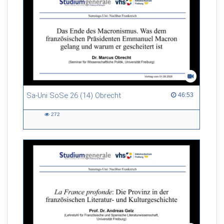
Sa-Uni SoSe 26 (14) Obrecht
46:53 duration
46:53
272
272
views