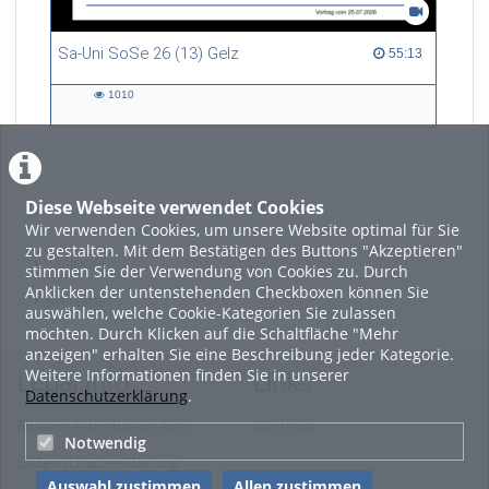
Sa-Uni SoSe 26 (13) Gelz
55:13 duration
55:13
1010
1010
views
Diese Webseite verwendet Cookies
LADE MEHR
Wir verwenden Cookies, um unsere Website optimal für Sie
zu gestalten. Mit dem Bestätigen des Buttons "Akzeptieren"
Featured
stimmen Sie der Verwendung von Cookies zu. Durch
Anklicken der untenstehenden Checkboxen können Sie
Beliebtheit
auswählen, welche Cookie-Kategorien Sie zulassen
möchten. Durch Klicken auf die Schaltfläche "Mehr
anzeigen" erhalten Sie eine Beschreibung jeder Kategorie.
Weitere Informationen finden Sie in unserer
Legal Info
Links
Datenschutzerklärung
.
Nutzungsbedingungen
Sitemap
Notwendig
Datenschutzerklärung
Auswahl zustimmen
Allen zustimmen