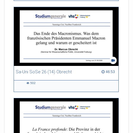
Sa-Uni SoSe 26 (14) Obrecht
46:53 duration
46:53
502
502
views