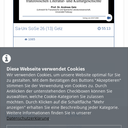
Sa-Uni SoSe 26 (13) Gelz
55:13 duration
55:13
1065
1065
views
Diese Webseite verwendet Cookies
LADE MEHR
Wir verwenden Cookies, um unsere Website optimal für Sie
zu gestalten. Mit dem Bestätigen des Buttons "Akzeptieren"
Featured
stimmen Sie der Verwendung von Cookies zu. Durch
Anklicken der untenstehenden Checkboxen können Sie
Beliebtheit
auswählen, welche Cookie-Kategorien Sie zulassen
möchten. Durch Klicken auf die Schaltfläche "Mehr
anzeigen" erhalten Sie eine Beschreibung jeder Kategorie.
Weitere Informationen finden Sie in unserer
Legal Info
Links
Datenschutzerklärung
.
Nutzungsbedingungen
Sitemap