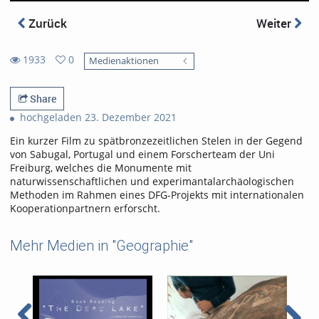
Zurück
Weiter
1933
0
Medienaktionen
0
1933
favorites
views
Share
hochgeladen 23. Dezember 2021
Ein kurzer Film zu spätbronzezeitlichen Stelen in der Gegend
von Sabugal, Portugal und einem Forscherteam der Uni
Freiburg, welches die Monumente mit
naturwissenschaftlichen und experimantalarchäologischen
Methoden im Rahmen eines DFG-Projekts mit internationalen
Kooperationpartnern erforscht.
Mehr Medien in "Geographie"