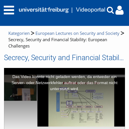
Kategorien
European Lectures on Security and Society
Secrecy, Security and Financial Stability: European
Challenges
Secrecy, Security and Financial Stability: European Challenges
This
is
a
Das Video konnte nicht geladen werden, da entweder ein
modal
window.
Server- oder Netzwerkfehler auftrat oder das Format nicht
unterstützt wird.