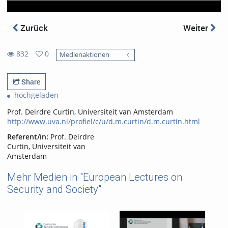
Zurück
Weiter
832
0
Medienaktionen
0
832
favorites
views
Share
hochgeladen
Prof. Deirdre Curtin, Universiteit van Amsterdam
http://www.uva.nl/profiel/c/u/d.m.curtin/d.m.curtin.html
Referent/in:
Prof. Deirdre
Curtin, Universiteit van
Amsterdam
Mehr Medien in "European Lectures on
Security and Society"