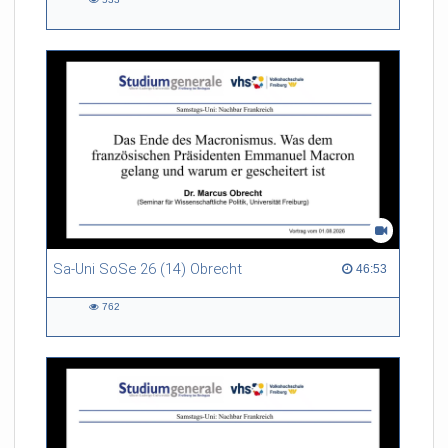
533
views
Sa-Uni SoSe 26 (14) Obrecht
46:53 duration
46:53
762
762
views