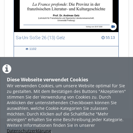
Sa-Uni SoSe 26 (13) Gelz
55:13 duration
55:13
1102
1102
views
Diese Webseite verwendet Cookies
LADE MEHR
Wir verwenden Cookies, um unsere Website optimal für Sie
zu gestalten. Mit dem Bestätigen des Buttons "Akzeptieren"
Featured
stimmen Sie der Verwendung von Cookies zu. Durch
Anklicken der untenstehenden Checkboxen können Sie
Beliebtheit
auswählen, welche Cookie-Kategorien Sie zulassen
möchten. Durch Klicken auf die Schaltfläche "Mehr
anzeigen" erhalten Sie eine Beschreibung jeder Kategorie.
Weitere Informationen finden Sie in unserer
Legal Info
Links
Datenschutzerklärung
.