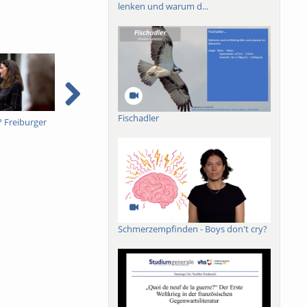
lenken und warum d...
Fischadler
 Freiburger
BrAInWorlds: Die Welt in
"Lehren, was man nicht
O
unserem Kopf
weiß." Soziologische
Aufklärung in der
Zuspätmoderne,
Abschiedsvorlesung
Prof. Dr. Ulrich Bröckling
Schmerzempfinden - Boys don't cry?