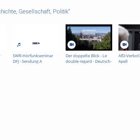
ichte, Gesellschaft, Politik"
r
SWR-Hörfunkseminar
Der doppelte Blick - Le
AfD-Verbot?
DFJ - Sendung A
double regard - Deutsch-
Apell
Französische Journalistik