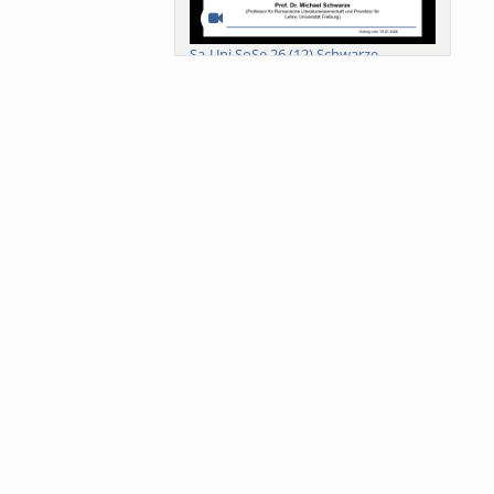
Sa-Uni SoSe 26 (12) Schwarze
Meanings of Forests: A Collaborative
Comparativ...
Als der Wald eine Zukunftsfrage
wurde. Wissen, ...