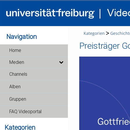
Kategorien
Geschichte
Navigation
Preisträger G
Home
Medien
Channels
Alben
Gruppen
FAQ Videoportal
Kategorien