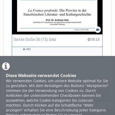
Sa-Uni SoSe 26 (13) Gelz
55:13 duration
55:13
985
985
views
Diese Webseite verwendet Cookies
LADE MEHR
Wir verwenden Cookies, um unsere Website optimal für Sie
zu gestalten. Mit dem Bestätigen des Buttons "Akzeptieren"
Featured
stimmen Sie der Verwendung von Cookies zu. Durch
Anklicken der untenstehenden Checkboxen können Sie
Beliebtheit
auswählen, welche Cookie-Kategorien Sie zulassen
möchten. Durch Klicken auf die Schaltfläche "Mehr
anzeigen" erhalten Sie eine Beschreibung jeder Kategorie.
Weitere Informationen finden Sie in unserer