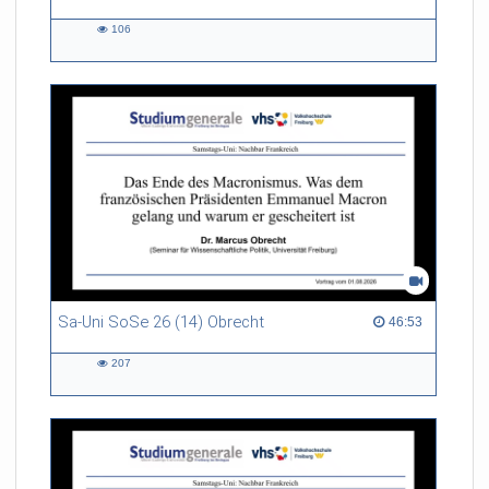
106
106
views
Sa-Uni SoSe 26 (14) Obrecht
46:53 duration
46:53
207
207
views