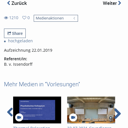
Zurück
Weiter
1210
0
Medienaktionen
0
1210
favorites
views
Share
hochgeladen
Aufzeichnung 22.01.2019
Referent/in:
B. v. Issendorff
Mehr Medien in "Vorlesungen"