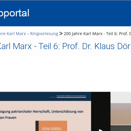
go
go
go
to
to
to
navigation
main
footer
content
hre Karl Marx – Ringvorlesung
200 Jahre Karl Marx - Teil 6: Prof
rl Marx - Teil 6: Prof. Dr. Klaus D
Vi