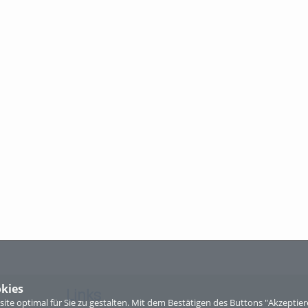
kies
Links
te optimal für Sie zu gestalten. Mit dem Bestätigen des Buttons "Akzepti