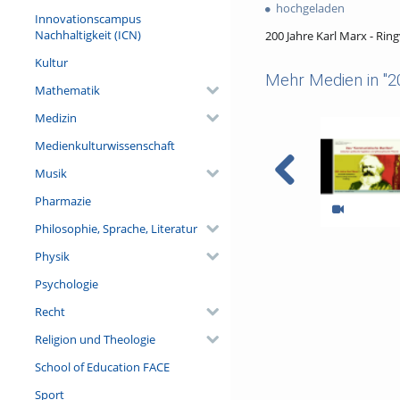
favorites
hochgeladen
views
Innovationscampus
Nachhaltigkeit (ICN)
200 Jahre Karl Marx - Rin
Kultur
Mehr Medien in "2
Mathematik
Medizin
Medienkulturwissenschaft
Musik
Pharmazie
Philosophie, Sprache, Literatur
200 Jahre Karl M
Physik
Michael Quant
Kommunistisch
Psychologie
politischer Agi
Recht
Religion und Theologie
School of Education FACE
Sport