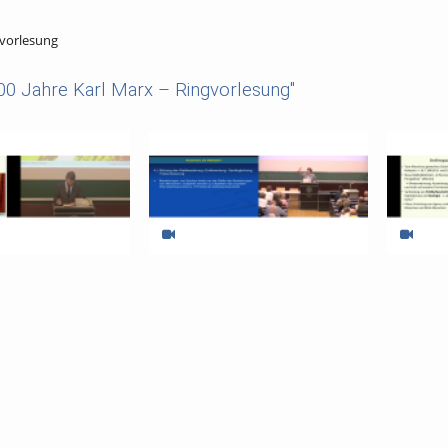
gvorlesung
00 Jahre Karl Marx – Ringvorlesung"
arx - Teil 11: Prof. Dr.
200 Jahre Karl Marx - Teil 10: Prof. Dr.
200 Jahre K
e: Das
Hartmut Rosa - Analyse, Diagnose,
Martin Do
e Manifest: Zwischen
Therapie? Die Konturen einer
Erbe: Pha
tation und philoso
Kritischen Theorie im An
Existenti