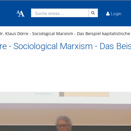
Suche etwas ...
Login
. Dr. Klaus Dörre - Sociological Marxism - Das Beispiel kapitalistis
örre - Sociological Marxism - Das Be
deo abspielen