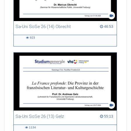
Sa-Uni SoSe 26 (14) Obrecht
46:53 duration
46:53
923
923
views
Sa-Uni SoSe 26 (13) Gelz
55:13 duration
55:13
1134
1134