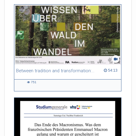
Between tradition and transformation: how owners, advisers and institutions co-create knowledge for resilient forests in Europe
54:13 duration
54:13
751
751
views