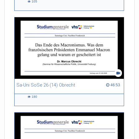
105
105
views
Sa-Uni SoSe 26 (14) Obrecht
46:53 duration
46:53
180
180
views