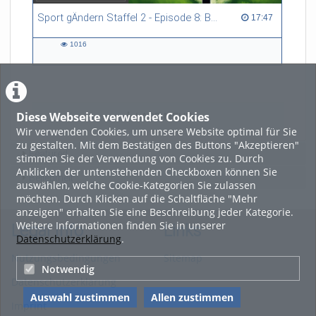
Sport gÄndern Staffel 2 - Episode 8: Balance im Spitzensport: Stressbewältigung und Wettkampfangst im Fokus
17:47 duration
17:47
1016
1016
views
Diese Webseite verwendet Cookies
LADE MEHR
Wir verwenden Cookies, um unsere Website optimal für Sie
zu gestalten. Mit dem Bestätigen des Buttons "Akzeptieren"
Featured
stimmen Sie der Verwendung von Cookies zu. Durch
Anklicken der untenstehenden Checkboxen können Sie
Beliebtheit
auswählen, welche Cookie-Kategorien Sie zulassen
möchten. Durch Klicken auf die Schaltfläche "Mehr
anzeigen" erhalten Sie eine Beschreibung jeder Kategorie.
Weitere Informationen finden Sie in unserer
Legal Info
Links
Datenschutzerklärung
.
Nutzungsbedingungen
Sitemap
Notwendig
Datenschutzerklärung
Auswahl zustimmen
Allen zustimmen
Imprint