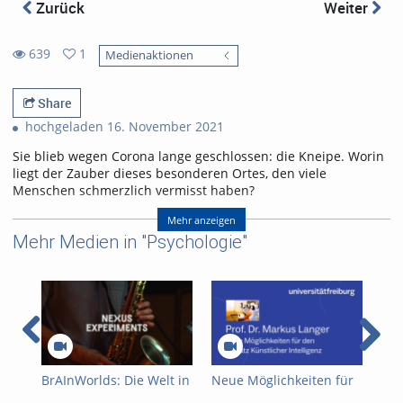
Zurück
Weiter
639
1
Medienaktionen
1
639
favorites
views
Share
hochgeladen 16. November 2021
Sie blieb wegen Corona lange geschlossen: die Kneipe. Worin
liegt der Zauber dieses besonderen Ortes, den viele
Menschen schmerzlich vermisst haben?
Teil 2: gesellschaftliche Wechselspiele
Mehr anzeigen
Mehr Medien in "Psychologie"
Autor:
Klaus Nerling
Projektleitung: Julia Dornhöfer
Jingle und technische Bearbeitung: Mostafa Daoud
Institut für Kulturanthropologie und Europäische Ethnologie
Freiburg
Bild: 453169, abrufbar unter:
https://pixabay.com/photos/bar-
caf%c3%a9-paris-bi%c3%a8re-coffee-beer-604633/
BrAInWorlds: Die Welt in
Neue Möglichkeiten für
Neu
Referent/in:
unserem Kopf
den Einsatz Künstlicher
den