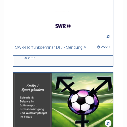
SWR-Hörfunkseminar DFJ - Sendung A
25:20 duration
25:20
2827
2827
views