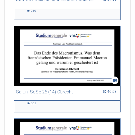
250
250
views
Sa-Uni SoSe 26 (14) Obrecht
46:53 duration
46:53
501
501
views