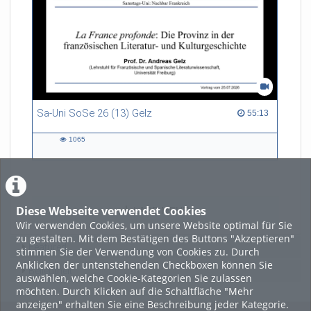
Sa-Uni SoSe 26 (13) Gelz
55:13 duration
55:13
1065
1065
views
Diese Webseite verwendet Cookies
LADE MEHR
Wir verwenden Cookies, um unsere Website optimal für Sie
zu gestalten. Mit dem Bestätigen des Buttons "Akzeptieren"
Featured
stimmen Sie der Verwendung von Cookies zu. Durch
Anklicken der untenstehenden Checkboxen können Sie
Beliebtheit
auswählen, welche Cookie-Kategorien Sie zulassen
möchten. Durch Klicken auf die Schaltfläche "Mehr
anzeigen" erhalten Sie eine Beschreibung jeder Kategorie.