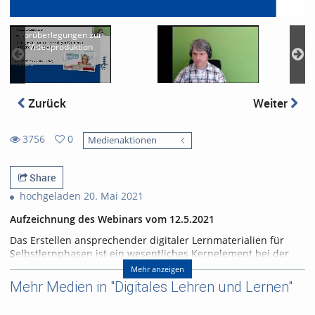
Vorüberlegungen zur
Videoproduktion
Zurück
Weiter
3756
0
Medienaktionen
0
3756
favorites
views
Share
hochgeladen 20. Mai 2021
Aufzeichnung des Webinars vom 12.5.2021
Das Erstellen ansprechender digitaler Lernmaterialien für
Selbstlernphasen ist ein wesentliches Kernelement bei der
Planung und Umsetzung von Blended-Learning- und Online-
Mehr anzeigen
Lehrformaten. Zahlreiche sogenannte Autorenwerkzeuge
Mehr Medien in "Digitales Lehren und Lernen"
unterstützen einen einfachen Produktionsprozess, mit dem
Lehrende ansprechende Lernmaterialien und interaktive