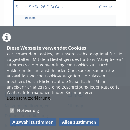
Sa-Uni SoSe 26 (13) Gelz
55:13 duration
55:13
1098
1098
views
Diese Webseite verwendet Cookies
LADE MEHR
Wir verwenden Cookies, um unsere Website optimal für Sie
zu gestalten. Mit dem Bestätigen des Buttons "Akzeptieren"
Featured
stimmen Sie der Verwendung von Cookies zu. Durch
Anklicken der untenstehenden Checkboxen können Sie
Beliebtheit
auswählen, welche Cookie-Kategorien Sie zulassen
möchten. Durch Klicken auf die Schaltfläche "Mehr
anzeigen" erhalten Sie eine Beschreibung jeder Kategorie.
Weitere Informationen finden Sie in unserer
Legal Info
Links
Datenschutzerklärung
.
Nutzungsbedingungen
Sitemap
Notwendig
Datenschutzerklärung
Auswahl zustimmen
Allen zustimmen
Imprint