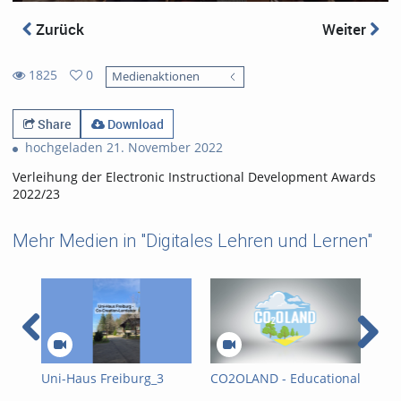
Zurück
Weiter
1825
0
Medienaktionen
0
1825
favorites
views
Share
Download
hochgeladen 21. November 2022
Verleihung der Electronic Instructional Development Awards
2022/23
Mehr Medien in "Digitales Lehren und Lernen"
Uni-Haus Freiburg_3
CO2OLAND - Educational
Ble
disziplinäre
board game for pupils
- w