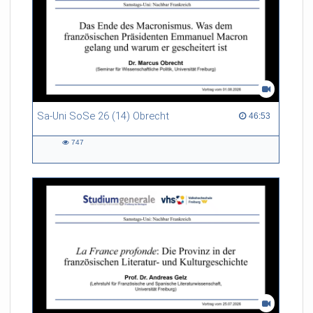
Sa-Uni SoSe 26 (14) Obrecht
46:53 duration
46:53
747
747
views