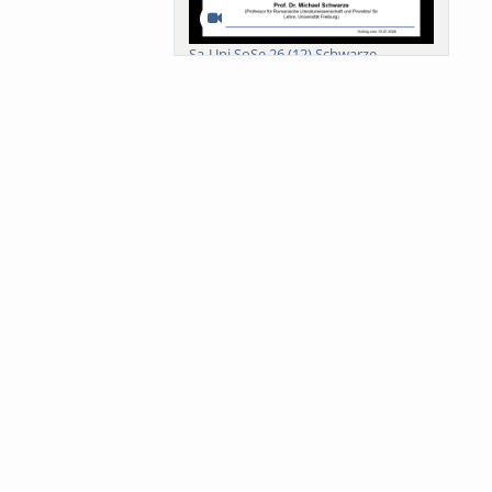
Sa-Uni SoSe 26 (12) Schwarze
Meanings of Forests: A Collaborative
Comparativ...
Als der Wald eine Zukunftsfrage
wurde. Wissen, ...