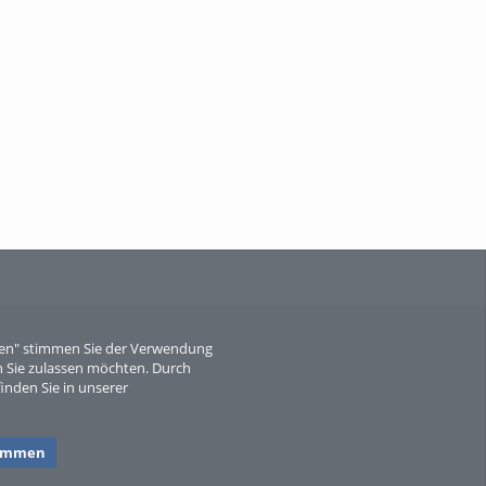
When Particle Physics Gets Hot: A
Journey Throu...
Sperber
eren" stimmen Sie der Verwendung
 Sie zulassen möchten. Durch
inden Sie in unserer
timmen