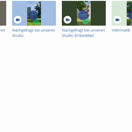
www.uni-freiburg.de
Service Center Studium:
https://www.studium.uni-freibu
.zsb.uni-freiburg.de
d.com
ren
Nachgefragt bei unseren
Nachgefragt bei unseren
Informatik
Studis:
Studis: Embedded
Mikrosystemtechnik
Systems Engineering