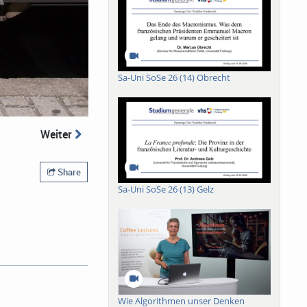
Sa-Uni SoSe 26 (14) Obrecht
Weiter
Share
Sa-Uni SoSe 26 (13) Gelz
eismannSponsored by
Wie Algorithmen unser Denken