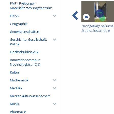
Universität Freiburg:
https://
FMF - Freiburger
Studienberatung:
https://www
Materialforschungszentrum
Music: https://www.bensoun
FRIAS
Geographie
Nachgefragt bei unse
Studis: Sustainable
Geowissenschaften
Systems Engineering
Geschichte, Gesellschaft,
Politik
Hochschuldidaktik
Innovationscampus
Nachhaltigkeit (ICN)
Kultur
Mathematik
Medizin
Medienkulturwissenschaft
Musik
Pharmazie