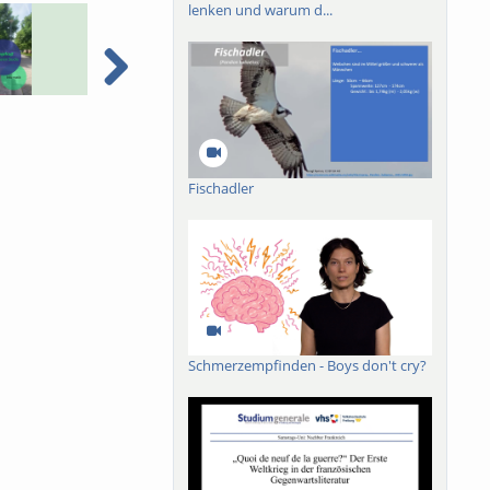
rg.de
Zentrale
lenken und warum d...
AI music - Prof. Dr.
Presentation of the M.Sc.
D
Stefanie Grage
Mathematics in Data and
e
Technology
f
Fischadler
Schmerzempfinden - Boys don't cry?