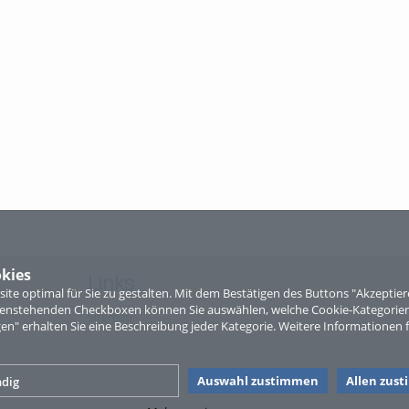
kies
Links
te optimal für Sie zu gestalten. Mit dem Bestätigen des Buttons "Akzepti
ntenstehenden Checkboxen können Sie auswählen, welche Cookie-Kategorien
Sitemap
gen" erhalten Sie eine Beschreibung jeder Kategorie. Weitere Informationen f
Auswahl zustimmen
Allen zus
dig