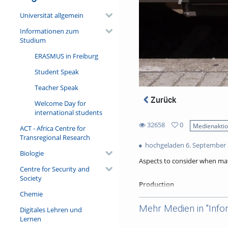
Universität allgemein
Informationen zum
Studium
ERASMUS in Freiburg
Student Speak
Teacher Speak
Zurück
Welcome Day for
international students
32658
0
Medienakti
ACT - Africa Centre for
0
Transregional Research
32658
favorites
hochgeladen 6. September
views
Biologie
Aspects to consider when mat
Centre for Security and
Society
Production
Universität Freiburg: Servi
Chemie
Ministerium für Wissenschaf
Mehr Medien in "Info
Digitales Lehren und
Lernen
Links