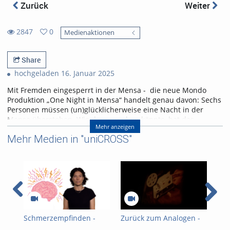
Zurück
Weiter
2847
0
Medienaktionen
0
2847
favorites
views
Share
hochgeladen 16. Januar 2025
Mit Fremden eingesperrt in der Mensa - die neue Mondo
Produktion „One Night in Mensa“ handelt genau davon: Sechs
Personen müssen (un)glücklicherweise eine Nacht in der
Mensa überstehen. Wie das aussehen könnte, hat das
Mehr anzeigen
MONDO Musiktheater in ihrem selbstkonzipierten Musical in
Mehr Medien in "uniCROSS"
Szene gesetzt.
Referent/in:
Andreas Nagel
Schmerzempfinden -
Zurück zum Analogen -
20.
Boys don't cry?
Super 8 Film in 72
Bes