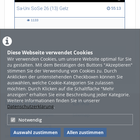
Sa-Uni SoSe 26 (13) Gelz
55:13 duration
55:13
1133
1133
views
Diese Webseite verwendet Cookies
LADE MEHR
Wir verwenden Cookies, um unsere Website optimal für Sie
zu gestalten. Mit dem Bestätigen des Buttons "Akzeptieren"
Featured
stimmen Sie der Verwendung von Cookies zu. Durch
Anklicken der untenstehenden Checkboxen können Sie
Beliebtheit
auswählen, welche Cookie-Kategorien Sie zulassen
möchten. Durch Klicken auf die Schaltfläche "Mehr
anzeigen" erhalten Sie eine Beschreibung jeder Kategorie.
Weitere Informationen finden Sie in unserer
Legal Info
Links
Datenschutzerklärung
.
Nutzungsbedingungen
Sitemap
Notwendig
Datenschutzerklärung
Auswahl zustimmen
Allen zustimmen
Imprint