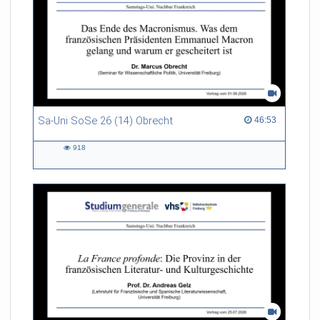
Sa-Uni SoSe 26 (14) Obrecht
46:53 duration
46:53
918
918
views