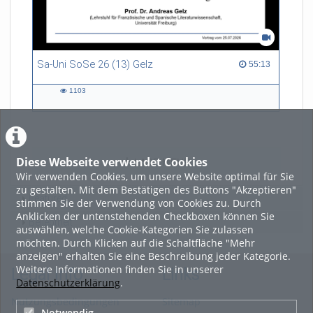
Sa-Uni SoSe 26 (13) Gelz
55:13 duration
55:13
1103
1103
views
Diese Webseite verwendet Cookies
LADE MEHR
Wir verwenden Cookies, um unsere Website optimal für Sie
zu gestalten. Mit dem Bestätigen des Buttons "Akzeptieren"
Featured
stimmen Sie der Verwendung von Cookies zu. Durch
Anklicken der untenstehenden Checkboxen können Sie
Beliebtheit
auswählen, welche Cookie-Kategorien Sie zulassen
möchten. Durch Klicken auf die Schaltfläche "Mehr
anzeigen" erhalten Sie eine Beschreibung jeder Kategorie.
Weitere Informationen finden Sie in unserer
Legal Info
Links
Datenschutzerklärung
.
Nutzungsbedingungen
Sitemap
Notwendig