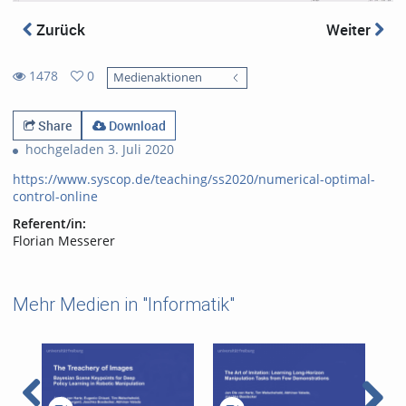
Zurück
Weiter
1478
0
Medienaktionen
0
1478
favorites
views
Share
Download
hochgeladen 3. Juli 2020
https://www.syscop.de/teaching/ss2020/numerical-optimal-
control-online
Referent/in:
Florian Messerer
Mehr Medien in "Informatik"