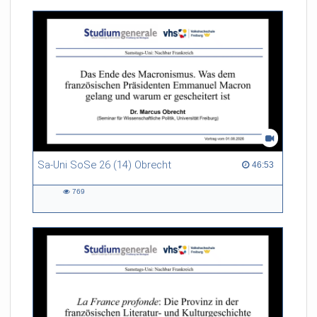
Sa-Uni SoSe 26 (14) Obrecht
46:53 duration
46:53
769
769
views