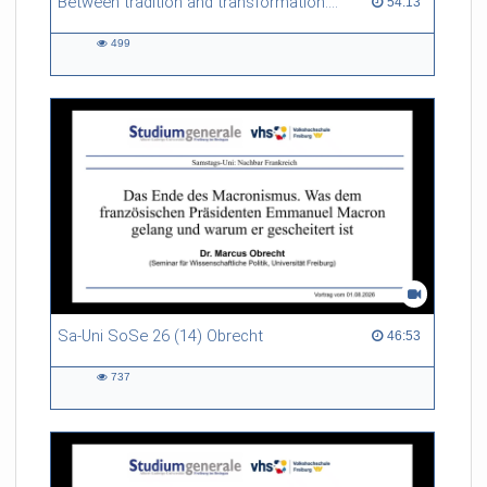
Between tradition and transformation: how owners, advisers and institutions co-create knowledge for resilient forests in Europe
54:13 duration
54:13
499
499
views
Sa-Uni SoSe 26 (14) Obrecht
46:53 duration
46:53
737
737
views