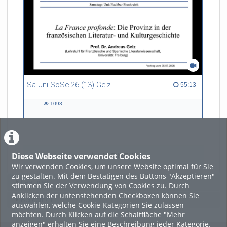
Sa-Uni SoSe 26 (13) Gelz
55:13 duration
55:13
1093
1093
views
Diese Webseite verwendet Cookies
LADE MEHR
Wir verwenden Cookies, um unsere Website optimal für Sie
zu gestalten. Mit dem Bestätigen des Buttons "Akzeptieren"
Featured
stimmen Sie der Verwendung von Cookies zu. Durch
Anklicken der untenstehenden Checkboxen können Sie
Beliebtheit
auswählen, welche Cookie-Kategorien Sie zulassen
möchten. Durch Klicken auf die Schaltfläche "Mehr
anzeigen" erhalten Sie eine Beschreibung jeder Kategorie.