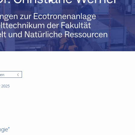
nen
 2025
gie"