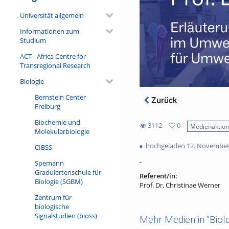
Universität allgemein
Informationen zum
Studium
ACT - Africa Centre for
Transregional Research
Biologie
Bernstein Center
Zurück
Freiburg
Biochemie und
3112
0
Medienaktio
Molekularbiologie
0
3112
favorites
hochgeladen 12. November
CIBSS
views
-
Spemann
Graduiertenschule für
Referent/in:
Biologie (SGBM)
Prof. Dr. Christinae Werner
Zentrum für
biologische
Signalstudien (bioss)
Mehr Medien in "Biolo