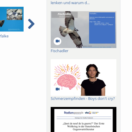
lenken und warum d...
falke
Pestizidverordnung 3B -
Pestizidverordnung 2B -
P
Dimitry Wintermantel -
Dimitry Wintermantel -
D
mit englischen
mit englischen
m
Fischadler
Untertiteln
Untertiteln
U
Schmerzempfinden - Boys don't cry?