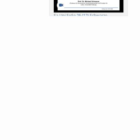
Sa-Uni SoSe 26 (12) Schwarze
Meanings of Forests: A Collaborative
Comparativ...
Als der Wald eine Zukunftsfrage
wurde. Wissen, ...