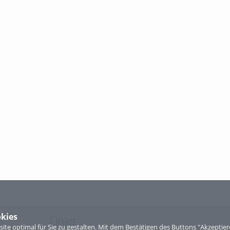
kies
Links
te optimal für Sie zu gestalten. Mit dem Bestätigen des Buttons "Akzepti