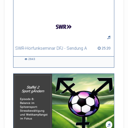
SWR-Hörfunkseminar DFJ - Sendung A
25:20 duration
25:20
2843
2843
views