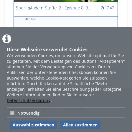
Sport gÄndern Staffel 2 - Episode 8: Balance im Spitzensport: Stressbewältigung und Wettkampfangst im Fokus
17:47 duration
17:47
1020
1020
views
Diese Webseite verwendet Cookies
LADE MEHR
Wir verwenden Cookies, um unsere Website optimal für Sie
zu gestalten. Mit dem Bestätigen des Buttons "Akzeptieren"
Featured
stimmen Sie der Verwendung von Cookies zu. Durch
Anklicken der untenstehenden Checkboxen können Sie
Beliebtheit
auswählen, welche Cookie-Kategorien Sie zulassen
möchten. Durch Klicken auf die Schaltfläche "Mehr
anzeigen" erhalten Sie eine Beschreibung jeder Kategorie.
Weitere Informationen finden Sie in unserer
Legal Info
Links
Datenschutzerklärung
.
Nutzungsbedingungen
Sitemap
Notwendig
Datenschutzerklärung
Auswahl zustimmen
Allen zustimmen
Imprint