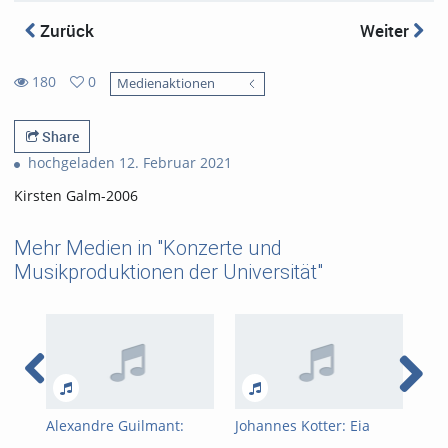
Zurück
Weiter
180
0
Medienaktionen
0
180
favorites
views
Share
hochgeladen 12. Februar 2021
Kirsten Galm-2006
Mehr Medien in "Konzerte und
Musikproduktionen der Universität"
Alexandre Guilmant:
Johannes Kotter: Eia
Cha
Pièces En Style Libre Op.
ergo
Var