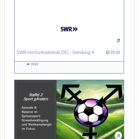
SWR-Hörfunkseminar DFJ - Sendung A
25:20 duration
25:20
2820
2820
views