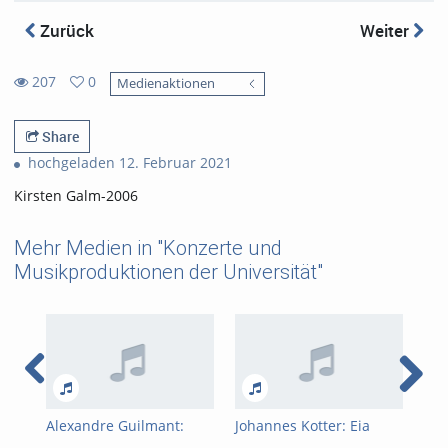
Zurück
Weiter
207
0
Medienaktionen
0
207
favorites
views
Share
hochgeladen 12. Februar 2021
Kirsten Galm-2006
Mehr Medien in "Konzerte und
Musikproduktionen der Universität"
Alexandre Guilmant:
Johannes Kotter: Eia
Cha
Pièces En Style Libre Op.
ergo
Var