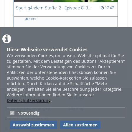
Sport gÄndern Staffel 2 - Episode 8: Balance im Spitzensport: Stressbewältigung und Wettkampfangst im Fokus
17:47 duration
17:47
1015
1015
views
Diese Webseite verwendet Cookies
LADE MEHR
Wir verwenden Cookies, um unsere Website optimal für Sie
zu gestalten. Mit dem Bestätigen des Buttons "Akzeptieren"
Featured
stimmen Sie der Verwendung von Cookies zu. Durch
Anklicken der untenstehenden Checkboxen können Sie
Beliebtheit
auswählen, welche Cookie-Kategorien Sie zulassen
möchten. Durch Klicken auf die Schaltfläche "Mehr
anzeigen" erhalten Sie eine Beschreibung jeder Kategorie.
Weitere Informationen finden Sie in unserer
Legal Info
Links
Datenschutzerklärung
.
Nutzungsbedingungen
Sitemap
Notwendig
Datenschutzerklärung
Auswahl zustimmen
Allen zustimmen
Imprint