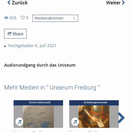
Zurück
Weiter
426
0
Medienaktionen
0
426
favorites
views
Share
hochgeladen 6. Juli 2021
Audiorundgang durch das Uniseum
Mehr Medien in " Uniseum Freiburg "