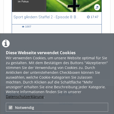
Sport gÄndern Staffel 2 - Episode 8: Balance im Spitzensport: Stressbewältigung und Wettkampfangst im Fokus
17:47 duration
17:47
1007
1007
views
Diese Webseite verwendet Cookies
LADE MEHR
Wir verwenden Cookies, um unsere Website optimal für Sie
zu gestalten. Mit dem Bestätigen des Buttons "Akzeptieren"
Featured
stimmen Sie der Verwendung von Cookies zu. Durch
Anklicken der untenstehenden Checkboxen können Sie
Beliebtheit
auswählen, welche Cookie-Kategorien Sie zulassen
möchten. Durch Klicken auf die Schaltfläche "Mehr
anzeigen" erhalten Sie eine Beschreibung jeder Kategorie.
Weitere Informationen finden Sie in unserer
Legal Info
Links
Datenschutzerklärung
.
Nutzungsbedingungen
Sitemap
Notwendig
Datenschutzerklärung