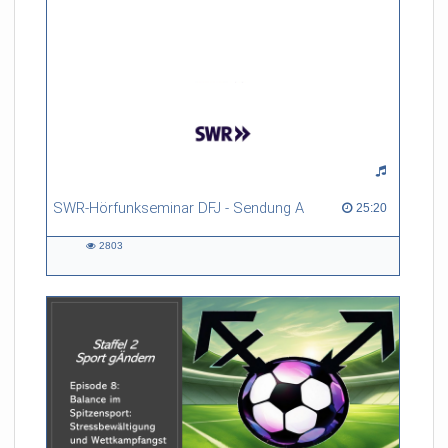
SWR-Hörfunkseminar DFJ - Sendung A
25:20 duration
25:20
2803
2803
views