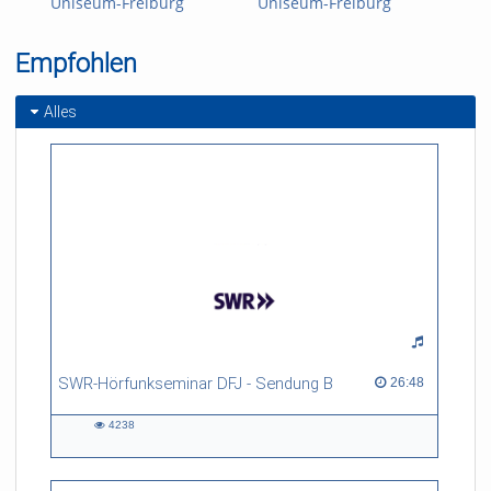
Uniseum-Freiburg
Uniseum-Freiburg
Uni
Empfohlen
Alles
SWR-Hörfunkseminar DFJ - Sendung B
26:48 duration
26:48
4238
4238
views