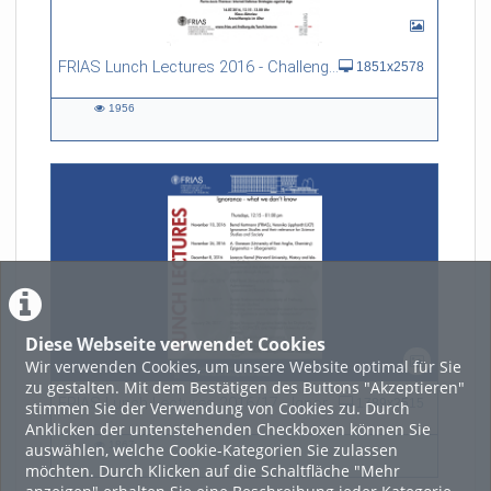
FRIAS Lunch Lectures 2016 - Challenges of an Ageing Society
1851x2578
1956
1956
views
Diese Webseite verwendet Cookies
Wir verwenden Cookies, um unsere Website optimal für Sie
zu gestalten. Mit dem Bestätigen des Buttons "Akzeptieren"
FRIAS Lunch Lectures 2016/17 - Ignorance - what we don't know
1789x2515
stimmen Sie der Verwendung von Cookies zu. Durch
Anklicken der untenstehenden Checkboxen können Sie
1867
auswählen, welche Cookie-Kategorien Sie zulassen
1867
möchten. Durch Klicken auf die Schaltfläche "Mehr
views