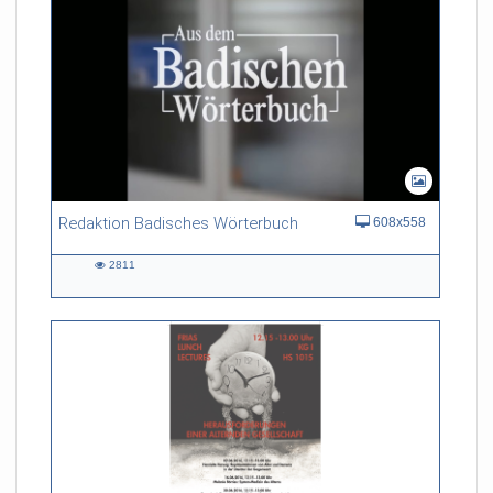
Redaktion Badisches Wörterbuch
608x558
2811
2811
views