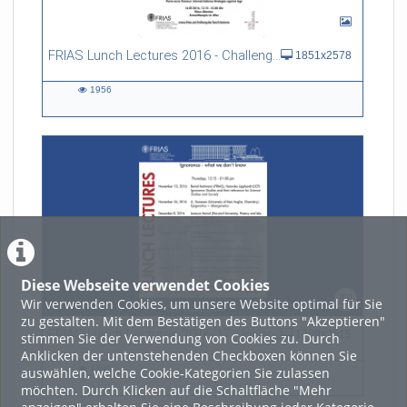
FRIAS Lunch Lectures 2016 - Challenges of an Ageing Society
1851x2578
1956
1956
views
Diese Webseite verwendet Cookies
Wir verwenden Cookies, um unsere Website optimal für Sie
zu gestalten. Mit dem Bestätigen des Buttons "Akzeptieren"
FRIAS Lunch Lectures 2016/17 - Ignorance - what we don't know
1789x2515
stimmen Sie der Verwendung von Cookies zu. Durch
Anklicken der untenstehenden Checkboxen können Sie
1866
auswählen, welche Cookie-Kategorien Sie zulassen
1866
möchten. Durch Klicken auf die Schaltfläche "Mehr
views