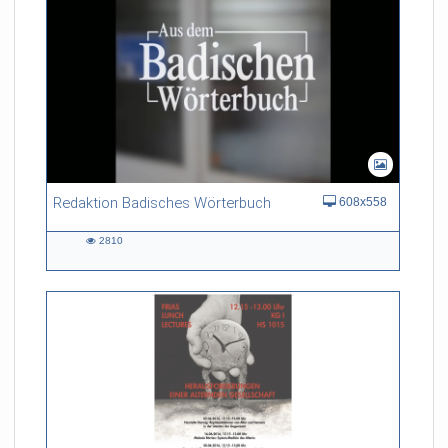
Redaktion Badisches Wörterbuch
608x558
2810
2810
views